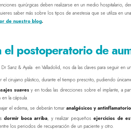
venciones quirúrgicas deben realizarse en un medio hospitalario, de
uieres saber más sobre los tipos de anestesia que se utiliza en u
ior de nuestro blog
.
a el postoperatorio de au
del Dr Sanz & Ayala en Valladolid, nos da las claves para seguir en u
 cirujano plástico, durante el tiempo prescrito, pudiendo únicamen
sajes suaves
y en todas las direcciones sobre el implante, a part
 en la cápsula.
ebajar el edema, se deberán tomar
analgésicos y antinflamatori
ás
dormir boca arriba
, y realizar pequeños
ejercicios de es
entre los periodos de recuperación de un paciente y otro.