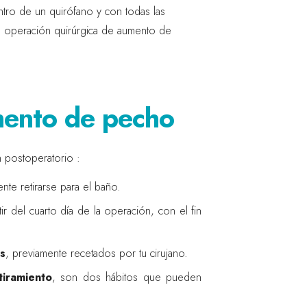
ntro de un quirófano y con todas las
na operación quirúrgica de aumento de
mento de pecho
n postoperatorio :
te retirarse para el baño.
ir del cuarto día de la operación, con el fin
os
, previamente recetados por tu cirujano.
tiramiento
, son dos hábitos que pueden