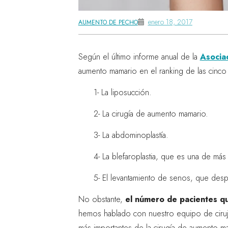
enero 18, 2017
AUMENTO DE PECHO
Según el último informe anual de la
Asocia
aumento mamario en el ranking de las cinco
1- La liposucción.
2- La cirugía de aumento mamario.
3- La abdominoplastía.
4- La blefaroplastia, que es una de más
5- El levantamiento de senos, que despla
No obstante,
el número de pacientes q
hemos hablado con nuestro equipo de ciruja
más importantes de la cirugía de aumento m