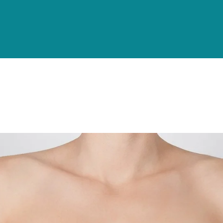
 CIRUGÍA
de mano y miembro superior
res
iones vasculares
iones congénitas
as compresivas
erviosas
ecundaria de patología nerviosa
e la mano, rizartrosis
de la muñeca
del túnel del carpo
tis