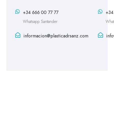
+34 666 00 77 77
+34
Whatsapp Santander
What
informacion@plasticadrsanz.com
inf