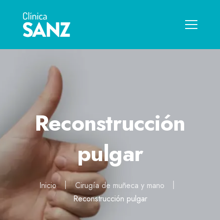
Reconstrucción
pulgar
Inicio
Cirugía de muñeca y mano
Reconstrucción pulgar