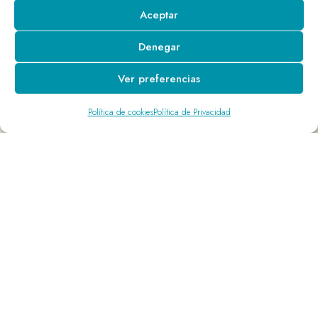
Aceptar
Denegar
Ver preferencias
Política de cookies
Política de Privacidad
Nº de colegiado: 39/3605313
⁠Registro sanitario: 06/2006/00228
Cada paciente que confía en nosotros trae su propia
historia. Nuestra misión es escucharla, cuidarla y ofrecer
resultados que recuperen bienestar, armonía y confianza.