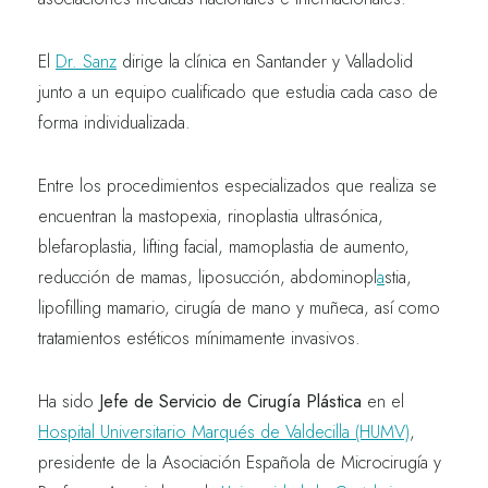
El
Dr. Sanz
dirige la clínica en Santander y Valladolid
junto a un equipo cualificado que estudia cada caso de
forma individualizada.
Entre los procedimientos especializados que realiza se
encuentran la
mastopexia
,
rinoplastia ultrasónica
,
blefaroplastia
,
lifting facial, mamoplastia de aumento
,
reducción de mamas
,
liposucción
,
abdominopl
a
stia
,
lipofilling mamario
,
cirugía de mano y muñeca
, así como
tratamientos estéticos mínimamente invasivos
.
Ha sido
Jefe de Servicio de Cirugía Plástica
en el
Hospital Universitario Marqués de Valdecilla (HUMV)
,
presidente de la Asociación Española de Microcirugía y